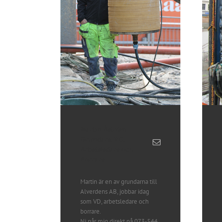
Martin Åström
Grundare, VD,
Arbetsledare och
Borrare
Martin är en av grundarna till
Alverdens AB, jobbar idag
som VD, arbetsledare och
borrare.
Ni når mig direkt på 073-544