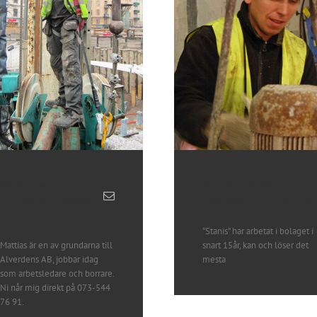
Mattias Åström
Stanislaw Kieliszek
Grundare, arbetsledare
Medhjäpare Och Service
och borrare
”Stanis” har arbetat i bolaget i
Mattias är en av grundarna till
snart 15år, kan och löser det
Alverdens AB, jobbar idag
mesta
som arbetsledare och borrare.
Ni når mig direkt på 073-544
76 91.