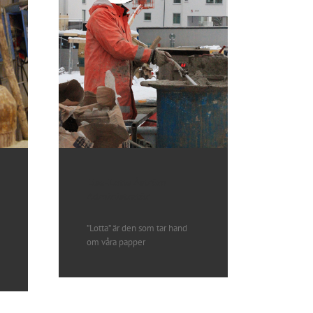
Lise-Lotte Åström
Administratör
”Lotta” är den som tar hand
om våra papper