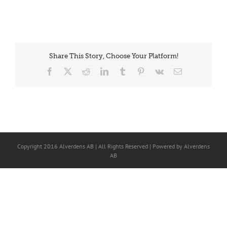
Share This Story, Choose Your Platform!
Facebook
X
Reddit
LinkedIn
Tumblr
Pinterest
Vk
E-
post
Copyright 2016 Alverdens AB | All Rights Reserved | Powered by Alverdens
AB